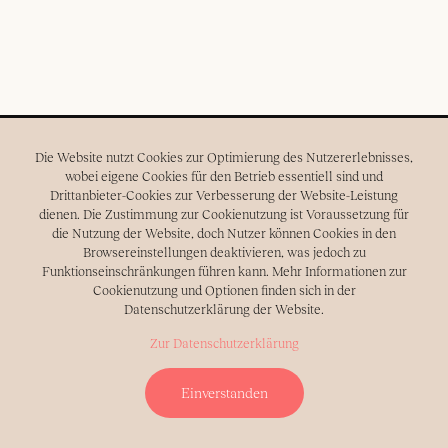
Every photo has a story to tell.
Die Website nutzt Cookies zur Optimierung des Nutzererlebnisses,
Capturing love all over the world.
wobei eigene Cookies für den Betrieb essentiell sind und
Drittanbieter-Cookies zur Verbesserung der Website-Leistung
Emotional and timeless.
dienen. Die Zustimmung zur Cookienutzung ist Voraussetzung für
Wedding photography.
die Nutzung der Website, doch Nutzer können Cookies in den
Browsereinstellungen deaktivieren, was jedoch zu
Funktionseinschränkungen führen kann. Mehr Informationen zur
Cookienutzung und Optionen finden sich in der
Datenschutzerklärung der Website.
Zur Datenschutzerklärung
Instagram
Facebook
Pinterest
Einverstanden
Imprint
Privacy Policy