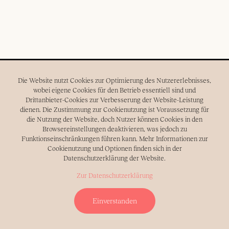
Every photo has a story to tell.
Die Website nutzt Cookies zur Optimierung des Nutzererlebnisses,
Capturing love all over the world.
wobei eigene Cookies für den Betrieb essentiell sind und
Drittanbieter-Cookies zur Verbesserung der Website-Leistung
Emotional and timeless.
dienen. Die Zustimmung zur Cookienutzung ist Voraussetzung für
Wedding photography.
die Nutzung der Website, doch Nutzer können Cookies in den
Browsereinstellungen deaktivieren, was jedoch zu
Funktionseinschränkungen führen kann. Mehr Informationen zur
Cookienutzung und Optionen finden sich in der
Datenschutzerklärung der Website.
Zur Datenschutzerklärung
Instagram
Facebook
Pinterest
Einverstanden
Imprint
Privacy Policy